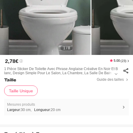
1 / 8
2,78€
5.00
(23)
1 Pièce Sticker De Toilette Avec Phrase Anglaise Créative En Noir Et B
Lanc, Design Simple Pour Le Salon, La Chambre, La Salle De Bain, La
Décoration De Couvercle De Toilette Et La Décoration De La Maison,
Taille
Guide des tailles
Stickers, Décalcomanie Murale, Décalcomanie En Vinyle Pour La Déc
Oration De La Maison, Articles De Décoration De Printemps Pour Rafra
Îchir Votre Maison, Autocollants De Décoration De Fête, Cadeaux D'an
Taille Unique
Niversaire Et De Remise Des Diplômes
Mesures produits
Largeur:
30 cm
Longueur:
20 cm