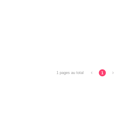
1
1 pages au total