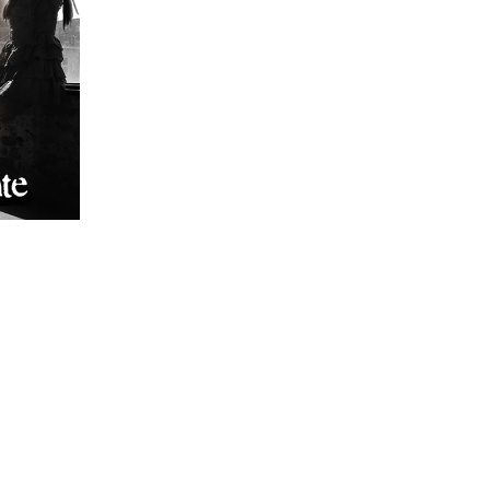
our femmes, les accessoires de voit
ure