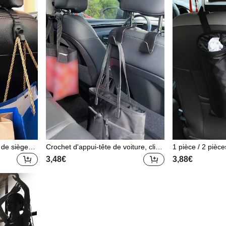
 de siège
Crochet d'appui-tête de voiture, clip
1 pièce / 2 pièce
de rangement d'appui-tête, crochet
e pliable
3,48€
3,88€
de rangement multifonction pour siè
ge arrière, support de rangement po
ur siège avant et arrière, accessoire
s de rangement intérieur de voiture,
convient pour les accessoires d'intéri
eur de voiture, la décoration de voitu
re, les accessoires de crochet d'orga
nisation, les accessoires de voiture p