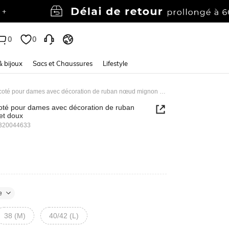
0
0
& bijoux
Sacs et Chaussures
Lifestyle
Kawaii Pull tricoté pour dames avec décoration de ruban nœud mignon et doux
icoté pour dames avec décoration de ruban
et doux
320044633
e
38 (M)
40/42 (L)