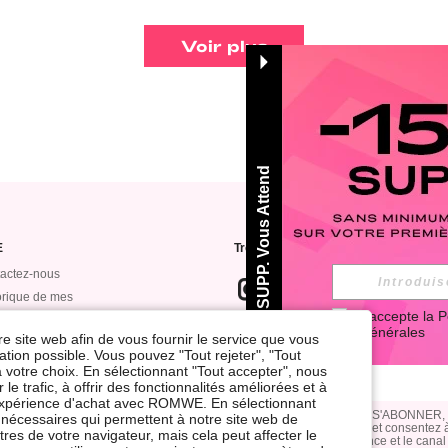
Voir plus
-15% SUPP. Vous Attend
E
Trouvez-nous sur
actez-nous
orique de mes
J'accepte la 
P
mandes
Générales
Abonnez-vous à notre newsletter pour
re site web afin de vous fournir le service que vous
ts bonus
pouvez vous DÉSABONNER à tout mo
tion possible. Vous pouvez "Tout rejeter", "Tout
WE VIP
 votre choix. En sélectionnant "Tout accepter", nous
le trafic, à offrir des fonctionnalités améliorées et à
dent de sécurité des
e expérience d'achat avec ROMWE. En sélectionnant
nées
En cliquant sur le bouton S'ABONNER,
nt nécessaires qui permettent à notre site web de
confidentialité & cookies
, et consentez à
res de votre navigateur, mais cela peut affecter le
afin d'optimiser la fréquence et le canal