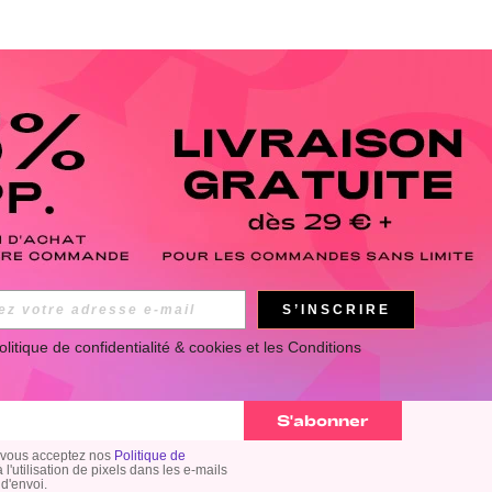
APP
S’INSCRIRE
olitique de confidentialité & cookies
 et les 
Conditions 
 suivre toute l'actualité ROMWE en avant-première ! (Vous
ment).
S'abonner
 vous acceptez nos
Politique de
 l'utilisation de pixels dans les e-mails
 d'envoi.