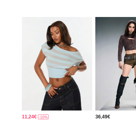
11,24€
36,49€
-10%