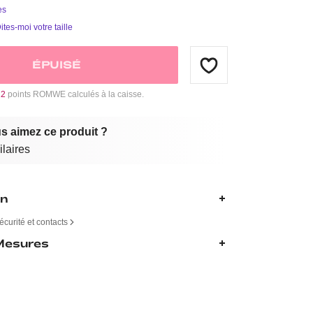
es
ites-moi votre taille
ÉPUISÉ
12
points ROMWE calculés à la caisse.
s aimez ce produit ?
ilaires
on
écurité et contacts
 Mesures