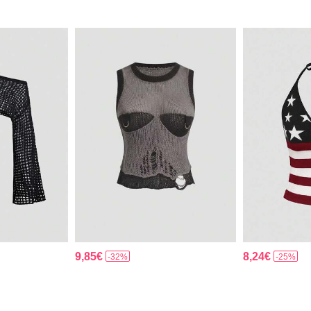
9,85€
8,24€
-32%
-25%