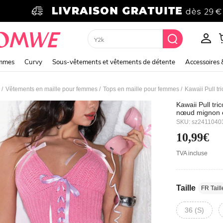
Hoodie
emmes
Curvy
Sous-vêtements et vêtements de détente
Accessoires 
/
/
/
Vêtements en maille pour femmes
Tops en maille pour femmes
Kawaii Pull tr
nœud mignon 
SKU: sz2411040
10,99€
TVA incluse
Taille
FR Taill
36 (S)