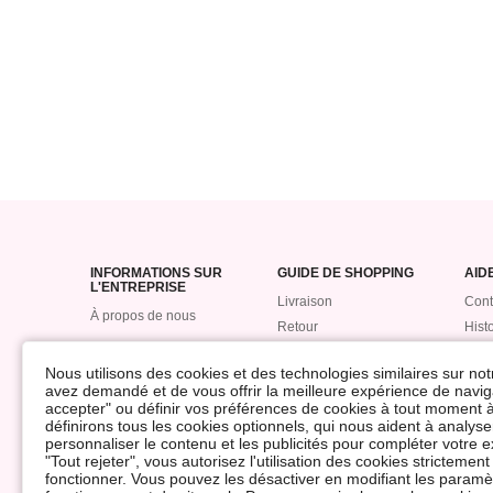
INFORMATIONS SUR
GUIDE DE SHOPPING
AID
L'ENTREPRISE
Livraison
Cont
À propos de nous
Retour
Hist
Remboursement
com
Nous utilisons des cookies et des technologies similaires sur not
Suivre mon colis
Poin
avez demandé et de vous offrir la meilleure expérience de naviga
Paiement
ROM
accepter" ou définir vos préférences de cookies à tout moment à
définirons tous les cookies optionnels, qui nous aident à analyser 
Taille de référence
Inci
personnaliser le contenu et les publicités pour compléter votr
don
"Tout rejeter", vous autorisez l'utilisation des cookies stricteme
fonctionner. Vous pouvez les désactiver en modifiant les paramèt