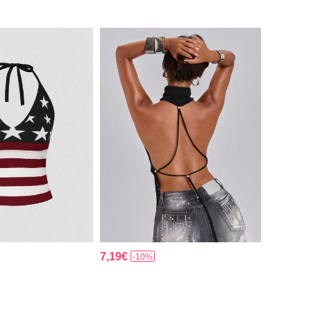
7,19€
-10%