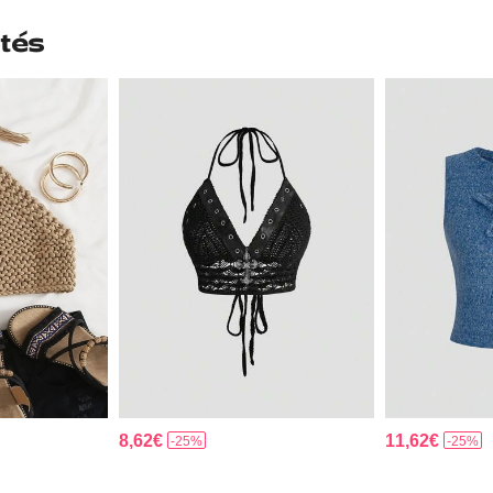
tés
8,62€
11,62€
-25%
-25%