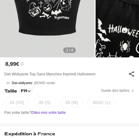
1 / 4
8,99€
Dwi Widiyanto Top Sans Manches Imprimé Halloween
Dwi widiyanto
@DWD studio
Taille
Guide des tailles
FR
34 (XS)
36 (S)
38 (M)
40/42 (L)
Pas votre taille?
Dites-moi votre taille
Expédition à
France