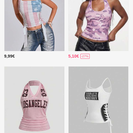
9,99€
5,10€
-27%