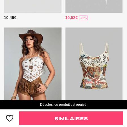
10,49€
10,52€
-22%
Désolés, ce produit est épuisé.
6,25€
8,96€
-50%
-22%
SIMILAIRES