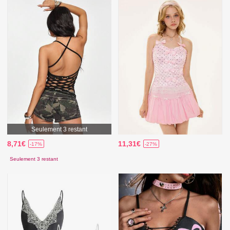
Seulement 3 restant
8,71€
11,31€
-17%
-27%
Seulement 3 restant