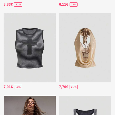
8,83€
6,11€
-32%
-32%
7,01€
7,79€
-22%
-22%