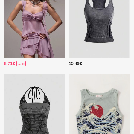
8,71€
15,49€
-17%