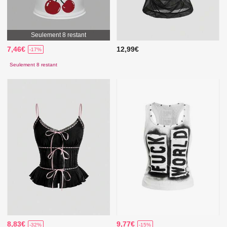
Seulement 8 restant
7,46€
12,99€
-17%
Seulement 8 restant
8,83€
9,77€
-32%
-15%