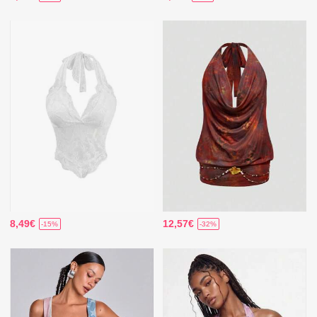
8,49€
12,57€
-15%
-32%