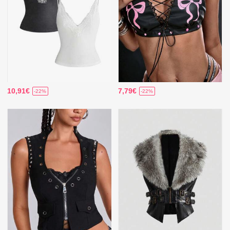
10,91€
7,79€
-22%
-22%