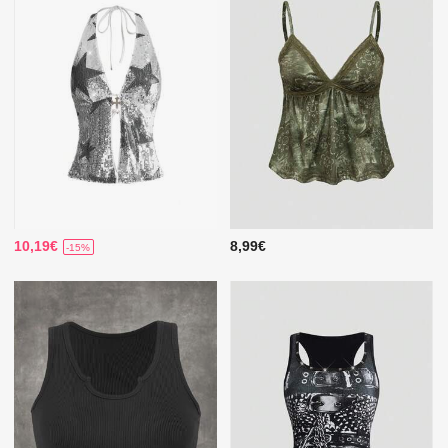
10,19€
8,99€
-15%