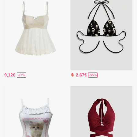
9,12€
2,67€
-27%
-55%