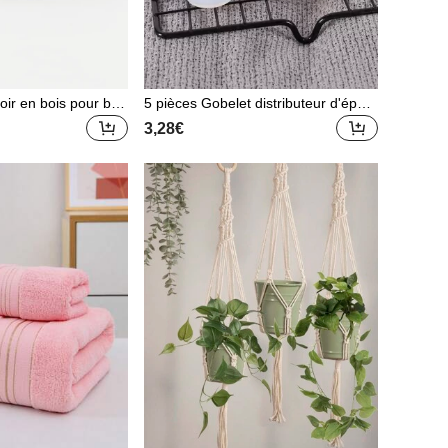
oir en bois pour bag
5 pièces Gobelet distributeur d'épox
bague conique noir
y DIY
3,28€
de bijoux, Saint-Val
olaire