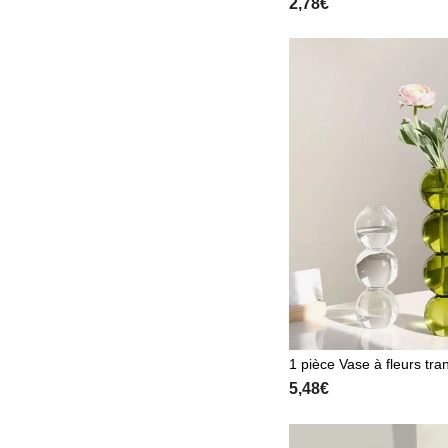
2,78€
design simple pour le sa
bre, la salle de bain, la 
couvercle de toilette et l
de la maison, stickers, 
murale, décalcomanie en
la décoration de la maison
e décoration de printemp
îchir votre maison, autoc
écoration de fête, cadea
saire et de remise des d
1 pièce Vase à fleurs tra
se en verre moderne pou
5,48€
r la décoration de la mai
ion de la maison, vase à 
e de table, décoration de
aux d'anniversaire, remis