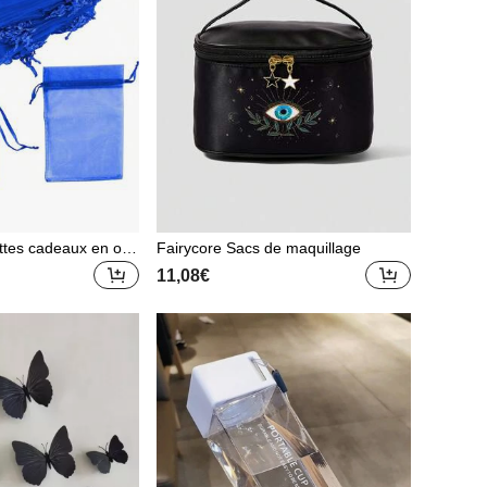
ttes cadeaux en org
Fairycore Sacs de maquillage
allage de bijoux, sa
11,08€
ariage, pochettes d
itures scolaires, sac
te alimentaire conven
bons, chocolats, bis