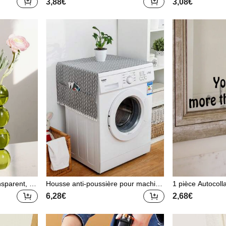
3,88€
3,08€
lon, la cham
n-ciel 3D, autocollant en vinyle color
décoration de
é pour vitre, décalcomanie de fenêtr
a décoration
e sans adhésif, convient pour le salo
décalcomanie
n, les fêtes de Noël, les décors de fo
 vinyle pour
nd pour LPS Noël
, articles d
s pour rafra
ollants de d
ux d'anniver
iplômes
nsparent, va
Housse anti-poussière pour machine
1 pièce Autocoll
r fleurs pou
à laver à motif géométrique, sac, org
hique de slogan
6,28€
2,68€
son, décorat
anisateur, rangement, décoration de
le en noir auto-
fleurs, centr
cuisine, articles ménagers, cadeau p
oration de la mai
 table, cade
our la fête des mères, décoration de
écalcomanie mur
e des diplô
chambre, jardin, décoration de cuisin
en vinyle pour l