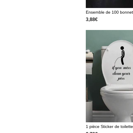
Ensemble de 100 bonnet
e jetables en plastique t
3,88€
e grande taille (pour une
ce de tête d'environ 42 
1 pièce Sticker de toilet
e anglaise créative en noi