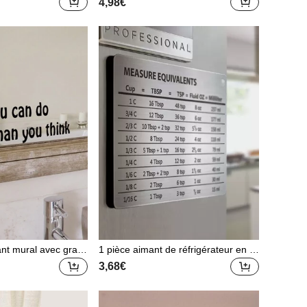
4,98€
ant mural avec grap
1 pièce aimant de réfrigérateur en a
, décalcomanie mura
cier inoxydable, avec plaque d'échell
3,68€
adhésive pour la déc
e magnétique, tableau de comparais
son, autocollants, d
on des unités de cuisson
ale, décalcomanie
a décoration de la ma