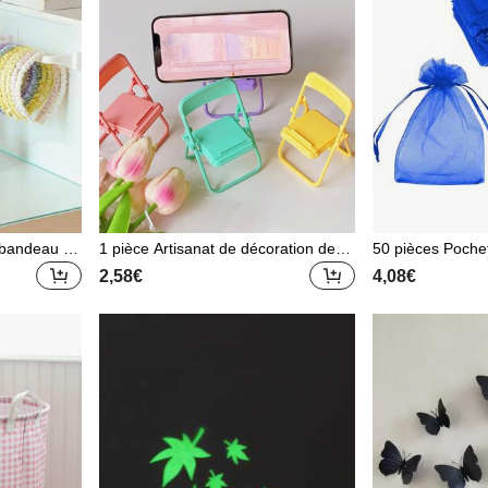
 bandeau ad
1 pièce Artisanat de décoration de c
50 pièces Poche
port simple
haise de couleur aléatoire, support d
anza, sacs d'emb
2,58€
4,08€
 les bandea
e téléphone portable mignon en AB
cs à cordon de m
r la maison,
S, meilleur cadeau pour la maison
e bracelet. Fourn
ntin et la re
alimentaire, boî
ant pour les bon
cuits, etc.