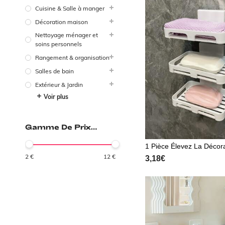
Cuisine & Salle à manger
Décoration maison
Nettoyage ménager et
soins personnels
Rangement & organisation
Salles de bain
Extérieur & Jardin
Voir plus
Gamme De Prix
(EUR)
1 Pièce Élevez La Décor
re Salle De Bain Avec C
2
€
12
€
3,18€
n Mural, Cadeau Pour La
ntin