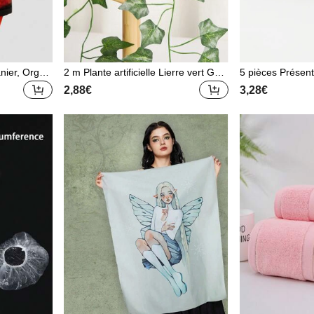
nier, Organi
2 m Plante artificielle Lierre vert Guirl
5 pièces Présent
ande de feuilles Soie Suspension mu
ues, support de 
2,88€
3,28€
rale Vigne Décoration maison et jardi
pour le stockage 
n Mariage Fête DIY Fausse couronn
entin, rentrée sc
e de feuilles Décoration de chambre,
Plantes artificielles, Décoration d'aut
omne, Pièce, Bureau, Décoration de
jardin, Articles de décoration de pièc
e Cadeau de Noël