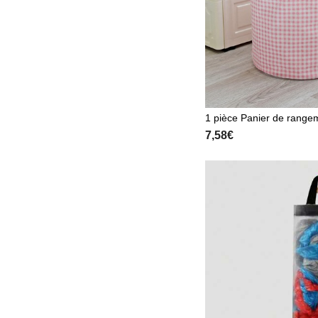
1 pièce Panier de rangem
arreaux, panier à linge 
7,58€
nts, pantalons, chaussure
ottes, jupes. Panier de l
isateur de salle de bain, 
ngement, panier à linge p