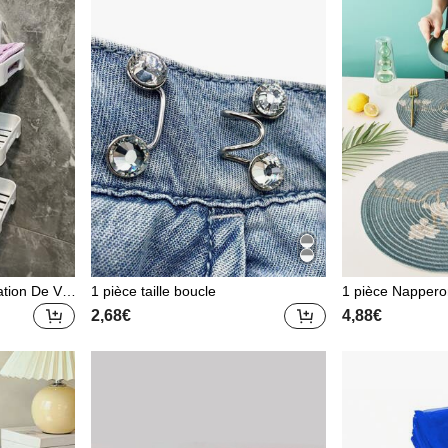
ation De Vot
1 pièce taille boucle
1 pièce Nappero
e Porte-savo
2,68€
4,88€
 Saint-vale