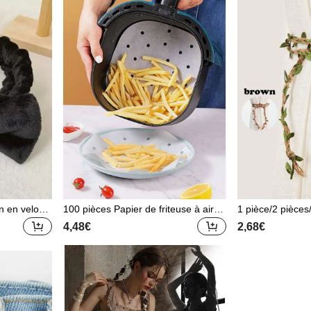
oration de l
e, été, plage, articles de voyage ess
ison, articles de
colaires
entiels, décoration de chambre, joue
mps pour rafraîc
t antistress, remise des diplômes
tocollants de dé
aux d'anniversai
diplômes
n en velour
100 pièces Papier de friteuse à air Bl
1 pièce/2 pièces
 en nœud, b
anc et jetable, papier parchemin abs
e rideaux en vigne
4,48€
2,68€
uni, convien
orbant l'huile, doublure de papier ant
rs couleurs disp
et se maquil
i-huile, utilisé pour la cuisson, la cuisi
e bain d'été
ne, Les doublures de friteuse à air, p
apier de friteuse à air, Airfryer, Friteu
se à air