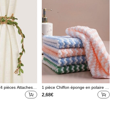
 décoration de printe
hir votre maison, au
coration Rama, cade
re et de remise des
/4 pièces Attaches d
1 pièce Chiffon éponge en polaire de
 artificielle, plusieu
couleur aléatoire, cuisine, salle de b
2,68€
onibles
ain, maison, fourniture domestique