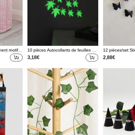
ent motif c
10 pièces Autocollants de feuilles d'é
12 pièces/set Sti
pour vêteme
rable artificielles lumineuses de taille
3D, sticker papi
3,18€
2,88€
s, jeans, b
s et formes aléatoires qui brillent dan
erne pour mariag
avage, organ
s le noir pour la décoration de la mai
décalcomanie mu
panier de ra
son, le salon, la chambre, le bureau
vinyle pour déco
liable
n, articles de d
s pour rafraîchi
ux de stickers d
décoration de ch
nitures scolaires