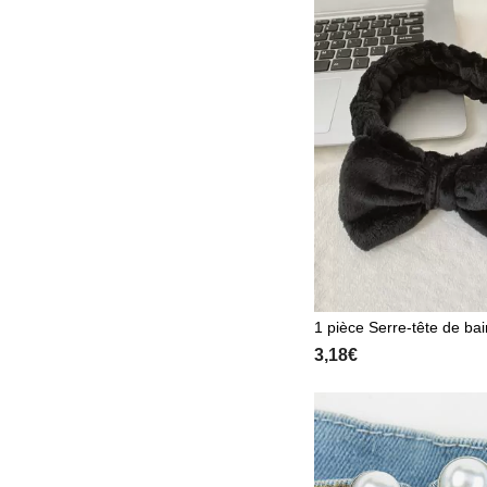
mes, retour à l'école, déc
a chambre, fournitures s
1 pièce Serre-tête de bai
s corail avec décoration
3,18€
andeau facial mignon et 
t pour se laver le visage 
ler. Décoration de salle d