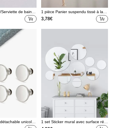
/Serviette de bain et
1 pièce Panier suspendu tissé à la m
rviette de bain + Ser
ain en forme de spirale bohème, filet
3,78€
Set de serviettes de
multifonctionnel (pot de plante non in
mium, Réversible, Ru
clus)
 Absorbant, Doux, P
dispensables de sall
détachable unicolor
1 set Sticker mural avec surface réfl
échissante