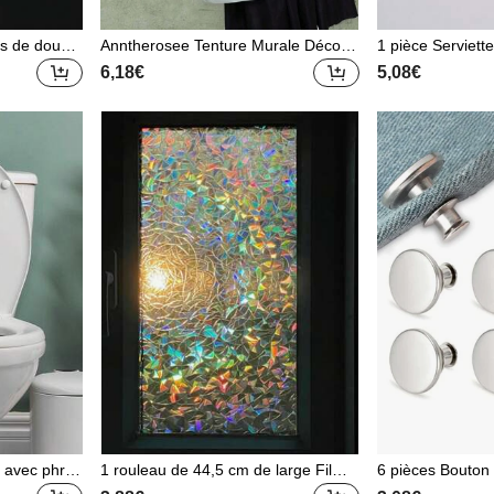
s de douch
Anntherosee Tenture Murale Décora
1 pièce Serviette
ransparent d
tive Pour Poster De Dortoir De Cham
2 pièces Set (Se
6,18€
5,08€
 circonféren
bre À Coucher De Style Fille Ailée À
viette)/2 pièces 
cm)
La Mode En Cartoon 110534
bain, Coton pre
ban doré, Épais,
eau-Friendly, In
e de bain
te avec phras
1 rouleau de 44,5 cm de large Film d
6 pièces Bouton 
r et blanc,
écoratif statique holographique arc-e
e