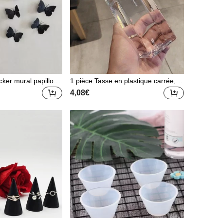
cker mural papillon
1 pièce Tasse en plastique carrée, ta
llon en plastique mod
sse portable simple et personnalisé
4,08€
e, maison, stickers,
e, bouteille d'eau
rale, décalcomanie
rations de la maiso
écoration de printemp
r votre maison, cadea
e décoration Rama,
ambre d'école, four