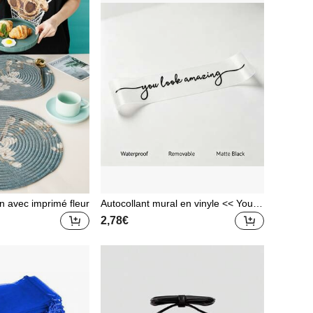
n avec imprimé fleur
Autocollant mural en vinyle << You L
ook Amazing », lettrage manuscrit n
2,78€
oir, décalcomanie murale amovible e
t imperméable pour chambre, salon,
art décoratif