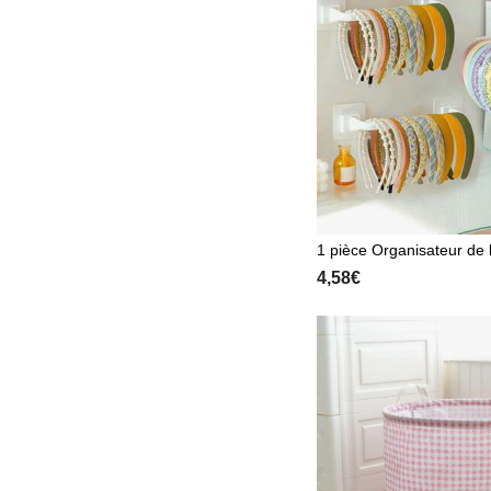
1 pièce Organisateur de
hésif, crochet mural, sup
4,58€
et unicolore pour ranger
ux, rangement mural pou
cadeau pour la Saint-Vale
ntrée scolaire