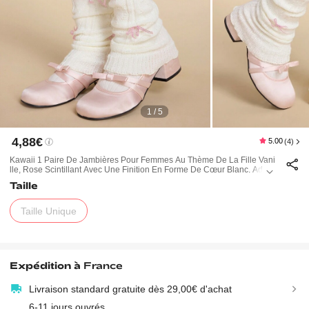
1 / 5
4,88€
5.00
(4)
Kawaii 1 Paire De Jambières Pour Femmes Au Thème De La Fille Vani
Lle, Rose Scintillant Avec Une Finition En Forme De Cœur Blanc. Adapt
É Pour Toutes Les Saisons.
Taille
Taille Unique
Expédition à
France
Livraison standard gratuite dès 29,00€ d'achat
6-11 jours ouvrés