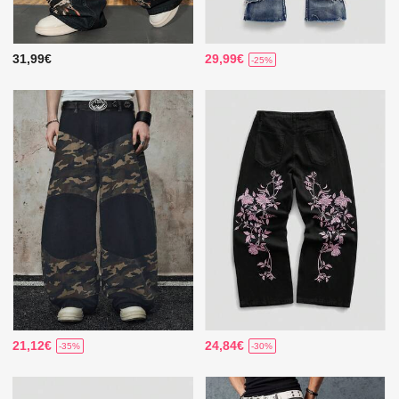
31,99€
29,99€
-25%
21,12€
24,84€
-35%
-30%