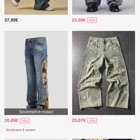
37,99€
22,09€
-35%
Seulement 8 restant
28,89€
25,87€
-15%
-25%
Seulement 8 restant