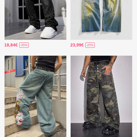
18,84€
23,99€
-35%
-25%