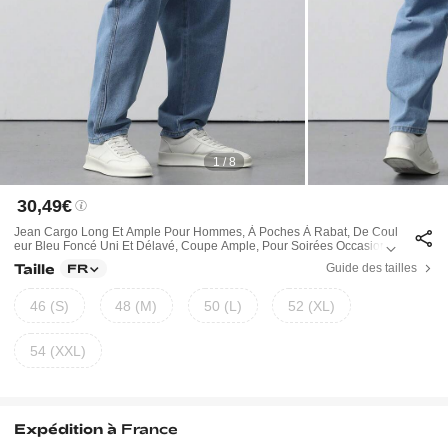
1 / 8
30,49€
Jean Cargo Long Et Ample Pour Hommes, À Poches À Rabat, De Coul
Eur Bleu Foncé Uni Et Délavé, Coupe Ample, Pour Soirées Occasionn
Elles Entre Amis
Taille
Guide des tailles
FR
46 (S)
48 (M)
50 (L)
52 (XL)
54 (XXL)
Expédition à
France