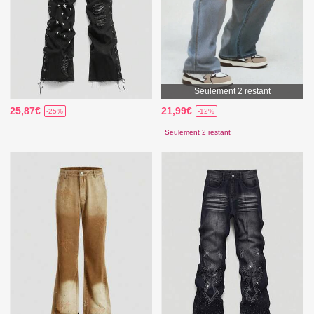
Seulement 2 restant
25,87€
21,99€
-25%
-12%
Seulement 2 restant