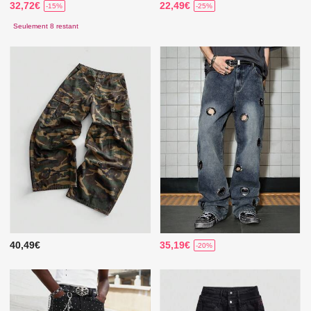
32,72€
22,49€
-15%
-25%
Seulement 8 restant
40,49€
35,19€
-20%