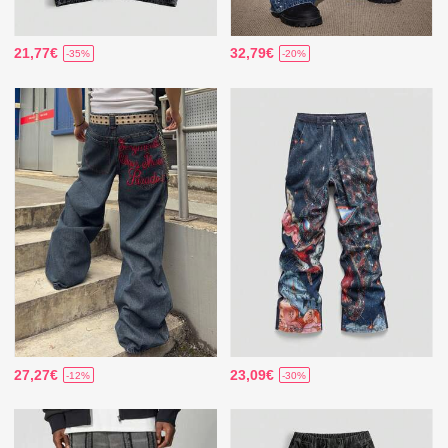
21,77€
32,79€
-35%
-20%
27,27€
23,09€
-12%
-30%