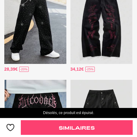
28,39€
34,12€
-20%
-25%
Désolés, ce produit est épuisé.
SIMILAIRES