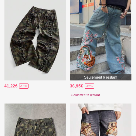
Seulement 6 restant
41,22€
36,95€
-15%
-12%
Seulement 6 restant