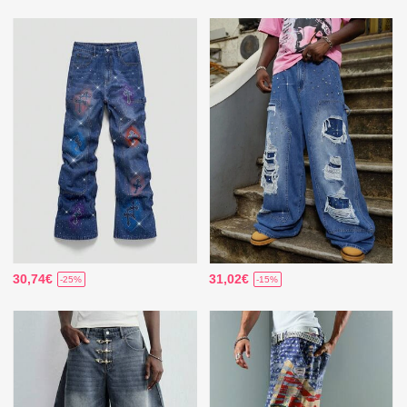
30,74€
31,02€
-25%
-15%