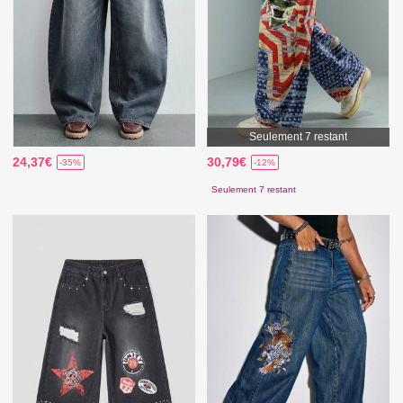
Seulement 7 restant
24,37€
30,79€
-35%
-12%
Seulement 7 restant