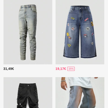
31,49€
19,17€
-35%