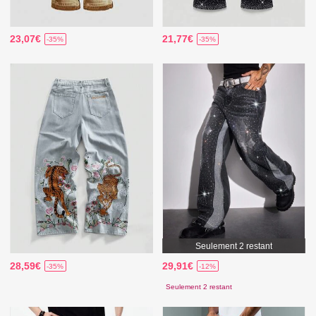
23,07€
21,77€
-35%
-35%
Seulement 2 restant
28,59€
29,91€
-35%
-12%
Seulement 2 restant