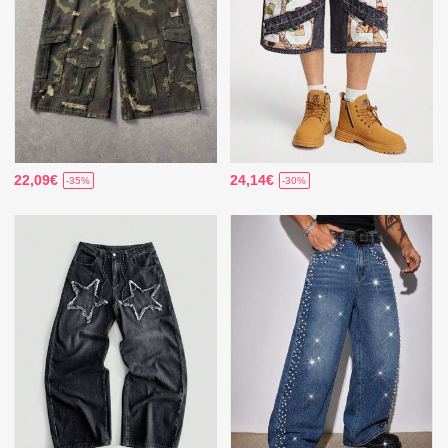
22,09€
24,14€
-35%
-30%