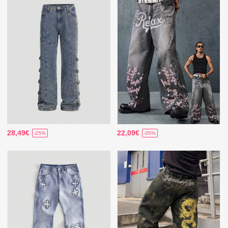
28,49€
22,09€
-25%
-35%