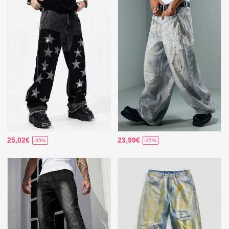
25,02€
23,99€
-35%
-25%