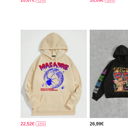
20,67€
16,09€
-12%
-30%
22,52€
26,99€
-15%