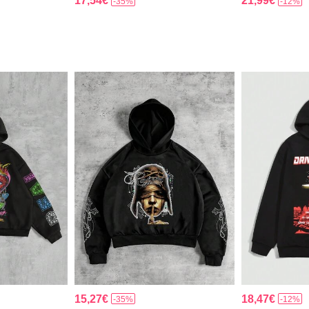
17,54€
21,99€
-35%
-12%
15,27€
18,47€
-35%
-12%