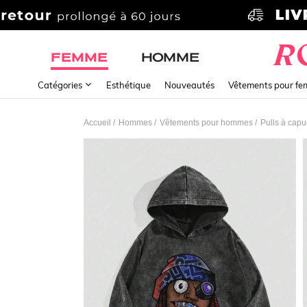
FEMME
HOMME
Catégories
Esthétique
Nouveautés
Vêtements pour f
/
/
/
Accueil
Hommes
Vêtements pour hommes
Pulls à cap