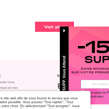
Voir plus
-15% SUPP. Vous Attend
E
Trouvez-nous sur
actez-nous
orique de mes
J'accepte la 
P
mandes
Générales
Abonnez-vous à notre newsletter pour
re site web afin de vous fournir le service que vous
ts bonus
pouvez vous DÉSABONNER à tout mo
tion possible. Vous pouvez "Tout rejeter", "Tout
WE VIP
 votre choix. En sélectionnant "Tout accepter", nous