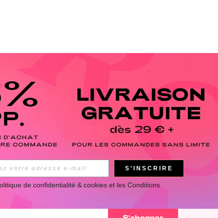
APP
S’INSCRIRE
olitique de confidentialité & cookies
 et les 
Conditions 
 suivre toute l'actualité ROMWE en avant-première ! (Vous
ment).
S'abonner