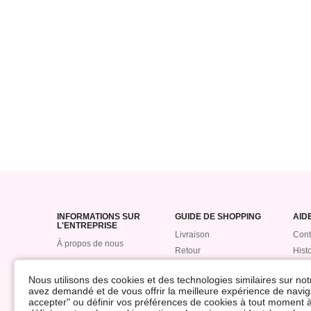
INFORMATIONS SUR
GUIDE DE SHOPPING
AID
L'ENTREPRISE
Livraison
Cont
À propos de nous
Retour
Hist
Remboursement
com
Nous utilisons des cookies et des technologies similaires sur not
Suivre mon colis
Poin
avez demandé et de vous offrir la meilleure expérience de naviga
Paiement
ROM
accepter" ou définir vos préférences de cookies à tout moment à