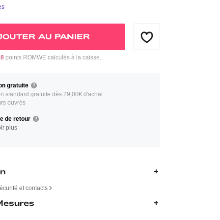
es
JOUTER AU PANIER
28
points ROMWE calculés à la caisse.
on gratuite
on standard gratuite dès 29,00€ d'achat
urs ouvrés
ue de retour
ir plus
on
écurité et contacts
 Mesures