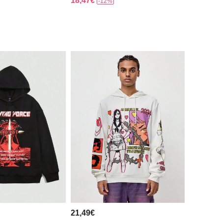
18,47€
-12%
21,49€