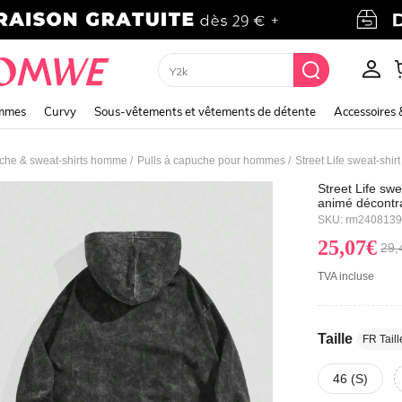
Hoodie
emmes
Curvy
Sous-vêtements et vêtements de détente
Accessoires 
/
/
uche & sweat-shirts homme
Pulls à capuche pour hommes
Street Life sw
animé décontr
à l'usage quot
SKU: rm240813
25,07€
29,
TVA incluse
Taille
FR Taill
46 (S)