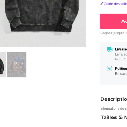
Guide des taill
A
Gagnez jusqu'à
Livrais
Livrais
6-11 jo
Politiq
En savo
Descripti
Informations de s
Tailles &