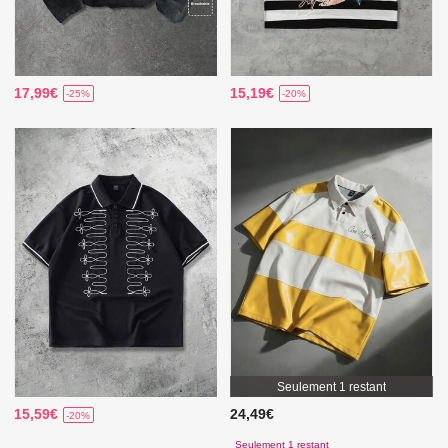
17,99€
15,19€
-25%
-20%
Seulement 1 restant
15,59€
24,49€
-20%
Seulement 1 restant