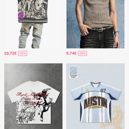
10,72€
9,74€
-35%
-35%