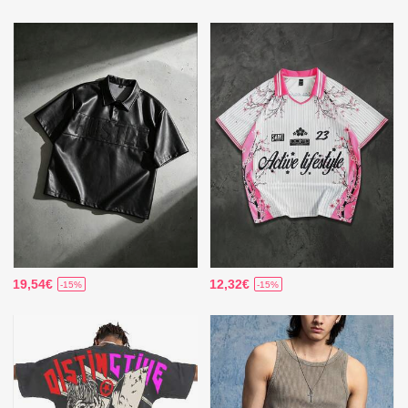
19,54€
12,32€
-15%
-15%