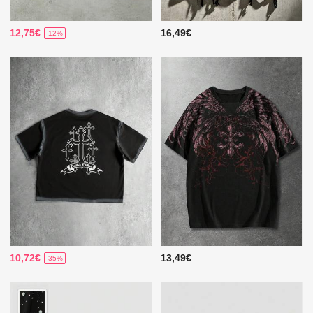
12,75€
16,49€
-12%
10,72€
13,49€
-35%