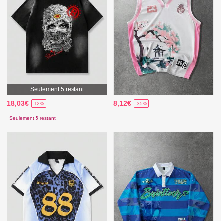
Seulement 5 restant
18,03€
8,12€
-12%
-35%
Seulement 5 restant