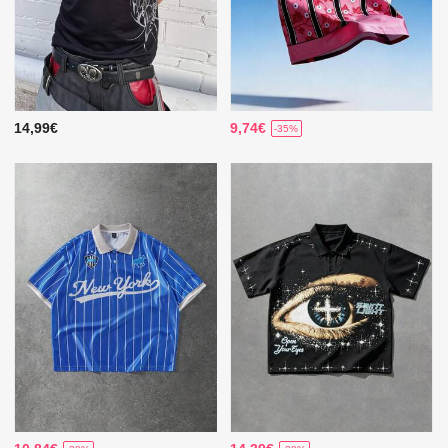
14,99€
9,74€
-35%