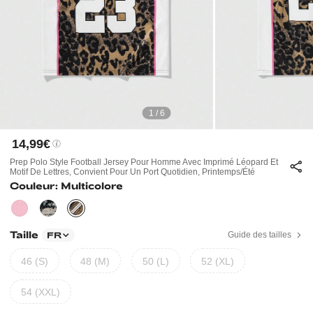
1 / 6
14,99€
Prep Polo Style Football Jersey Pour Homme Avec Imprimé Léopard Et
Motif De Lettres, Convient Pour Un Port Quotidien, Printemps/été
Couleur: Multicolore
Taille
Guide des tailles
FR
46 (S)
48 (M)
50 (L)
52 (XL)
54 (XXL)