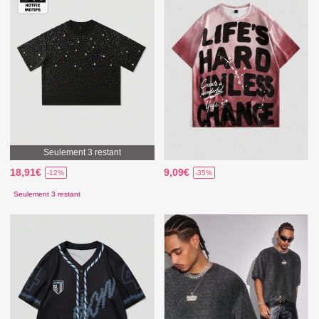
Seulement 3 restant
18,91€
9,09€
-12%
-35%
Seulement 3 restant