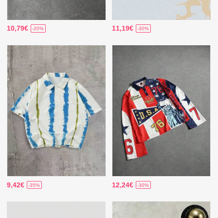
10,79€
11,19€
-20%
-30%
9,42€
12,24€
-35%
-30%