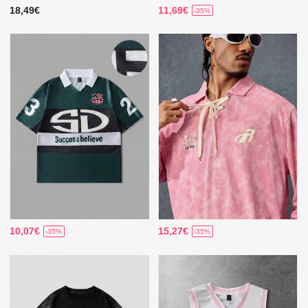
18,49€
11,69€
-35%
10,07€
15,27€
-35%
-35%