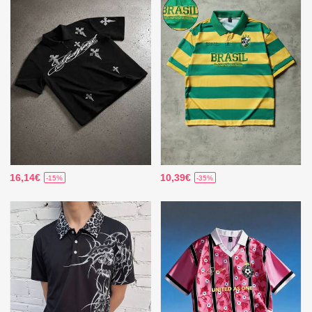
16,14€
10,39€
-15%
-35%