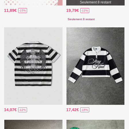
Seulement 8 restant
11,89€
19,79€
-15%
-12%
Seulement 8 restant
14,07€
17,42€
-12%
-15%