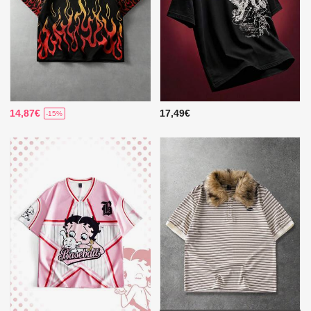
14,87€
17,49€
-15%