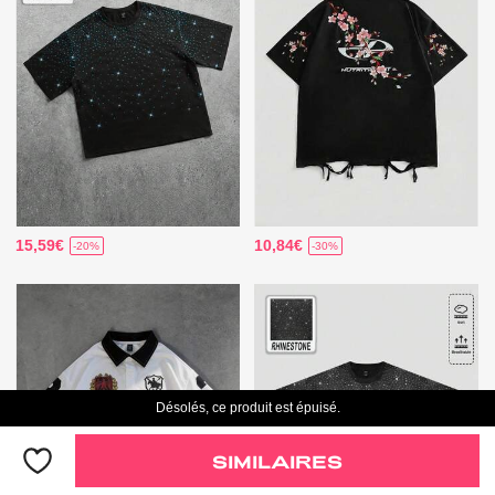
15,59€
10,84€
-20%
-30%
Désolés, ce produit est épuisé.
SIMILAIRES