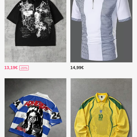
13,19€
14,99€
-20%