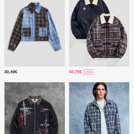
30,49€
40,79€
-15%