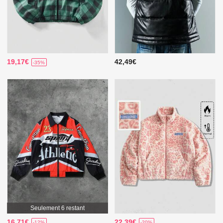
19,17€
42,49€
-35%
Seulement 6 restant
16,71€
22,39€
-12%
-20%