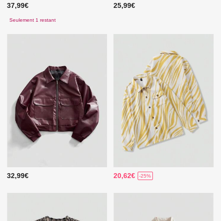
37,99€
25,99€
Seulement 1 restant
32,99€
20,62€
-25%