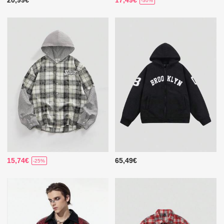
-30%
15,74€
65,49€
-25%