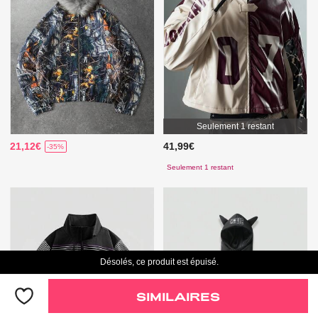
Seulement 1 restant
21,12€
41,99€
-35%
Seulement 1 restant
Désolés, ce produit est épuisé.
SIMILAIRES