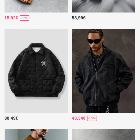
15,92€
53,99€
-35%
30,49€
43,34€
-15%