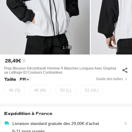
1 / 6
28,49€
Prep Blouson Décontracté Homme À Manches Longues Avec Graphiq
Ue Lettrage Et Couleurs Contrastées
Taille
Guide des tailles
FR
46 (S)
48 (M)
50 (L)
52 (XL)
Expédition à
France
Livraison standard gratuite dès 29,00€ d'achat
6-11 jours ouvrés