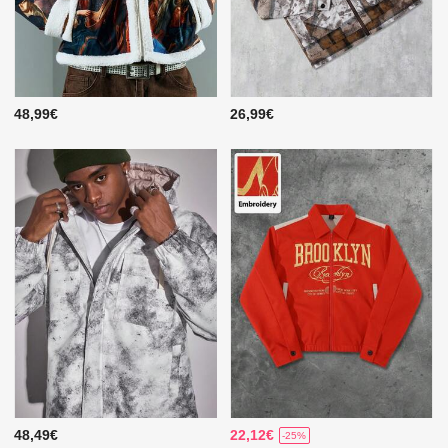
48,99€
26,99€
48,49€
22,12€
-25%