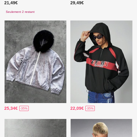
21,49€
29,49€
Seulement 2 restant
25,34€
22,09€
-35%
-35%