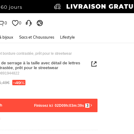
0
0
& bijoux
Sacs et Chaussures
Lifestyle
 et bordure contrastée, prêt pour le streetwear
de serrage à la taille avec détail de lettres
trastée, prêt pour le streetwear
9891944822
6,49€
-49%
sh
Finissez ici
02
D
09h
:
03m
:
38s
4