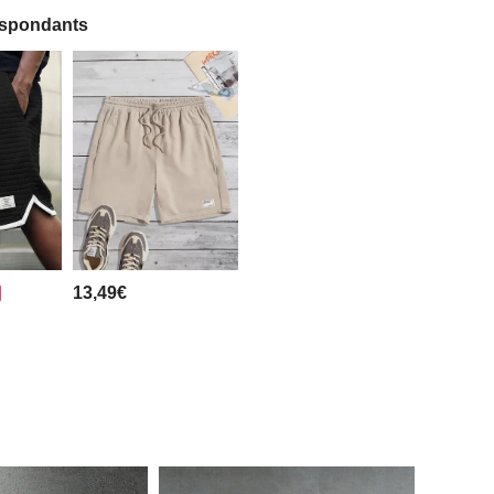
espondants
13,49€