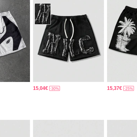
15,04€
15,37€
-30%
-25%