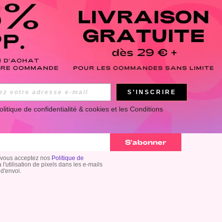
APP
S’INSCRIRE
olitique de confidentialité & cookies
 et les 
Conditions 
 suivre toute l'actualité ROMWE en avant-première ! (Vous
ment).
S'abonner
 vous acceptez nos
Politique de
 l'utilisation de pixels dans les e-mails
 d'envoi.