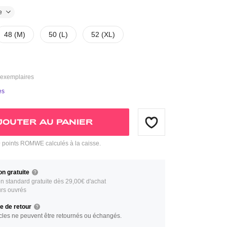
e
48 (M)
50 (L)
52 (XL)
2 exemplaires
es
JOUTER AU PANIER
9
points ROMWE calculés à la caisse.
on gratuite
on standard gratuite dès 29,00€ d'achat
urs ouvrés
ue de retour
icles ne peuvent être retournés ou échangés.