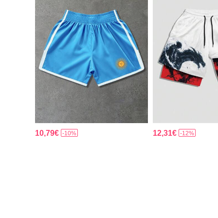
10,79€
12,31€
-10%
-12%