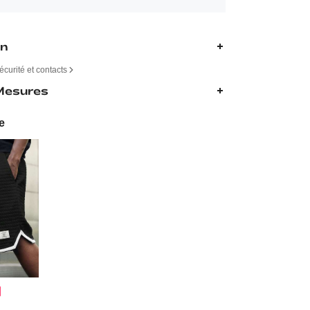
on
écurité et contacts
 Mesures
e