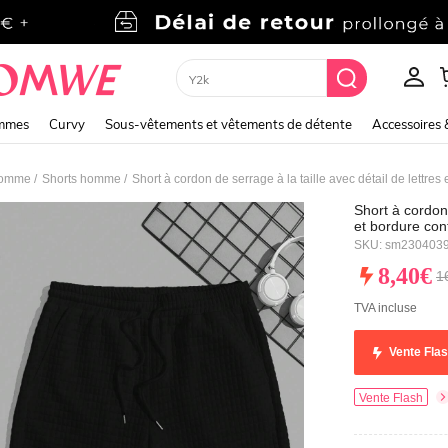
Hoodie
emmes
Curvy
Sous-vêtements et vêtements de détente
Accessoires 
/
/
homme
Shorts homme
Short à cordon de serrage à la taille avec détail de lettres
Short à cordon 
et bordure con
SKU: sm230403
8,40€
1
TVA incluse
Vente Fla
Vente Flash