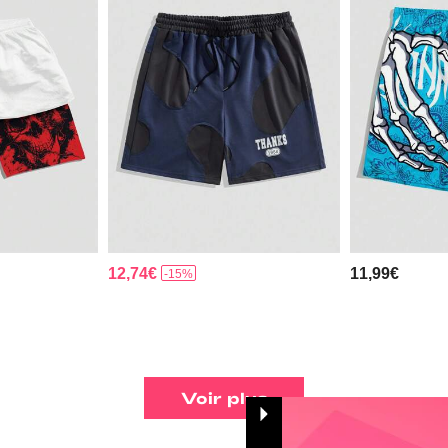
12,74€
11,99€
-15%
Voir plus