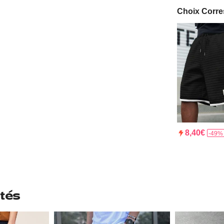
Choix Corr
8,40€
-49%
tés