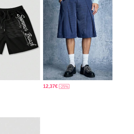
12,37€
-25%