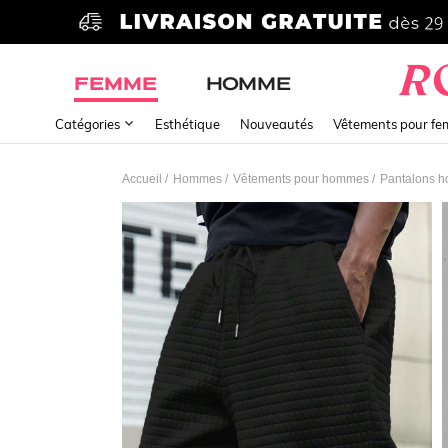
FEMME
HOMME
Catégories
Esthétique
Nouveautés
Vêtements pour f
/
/
/
Accueil
Hommes
Vêtements pour hommes
Pantalons 