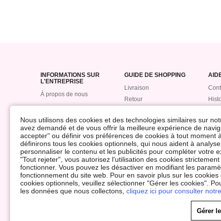
INFORMATIONS SUR
GUIDE DE SHOPPING
AID
L'ENTREPRISE
Livraison
Cont
À propos de nous
Retour
Hist
Remboursement
com
Nous utilisons des cookies et des technologies similaires sur not
Suivre mon colis
Poin
avez demandé et de vous offrir la meilleure expérience de naviga
Paiement
ROM
accepter" ou définir vos préférences de cookies à tout moment à
définirons tous les cookies optionnels, qui nous aident à analyser 
Taille de référence
Inci
personnaliser le contenu et les publicités pour compléter votr
don
"Tout rejeter", vous autorisez l'utilisation des cookies stricteme
fonctionner. Vous pouvez les désactiver en modifiant les paramèt
fonctionnement du site web. Pour en savoir plus sur les cookies
cookies optionnels, veuillez sélectionner "Gérer les cookies". Po
©2009-2026 ROMWE Tous droits réservés
les données que nous collectons,
cliquez ici pour consulter notre
Centre de confidentialité
Politique de confidentialité & cookies
Conditions Générales
Avis de propriété intellectuelle
Impres
Gérer l