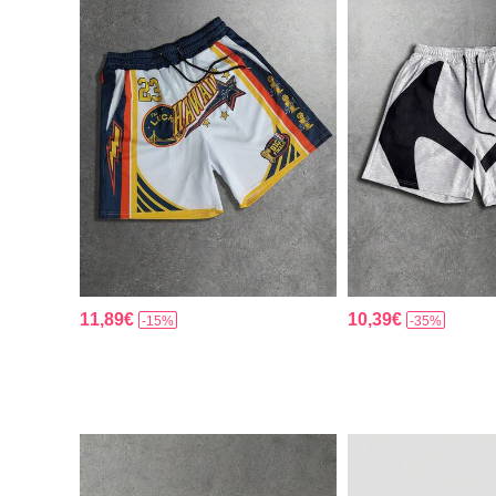
11,89€
10,39€
-15%
-35%