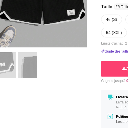
Taille
FR Taill
46 (S)
54 (XXL)
Limite d'achat : 
Guide des taill
A
Gagnez jusqu'à
Livrais
Livrais
6-11 jo
Politiq
Les art