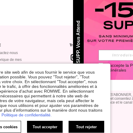
-15% SUPP. Vous Attend
E
Trouvez-nous sur
actez-nous
orique de mes
J'accepte la 
P
mandes
Générales
Abonnez-vous à notre newsletter pour
re site web afin de vous fournir le service que vous
ts bonus
pouvez vous DÉSABONNER à tout mo
tion possible. Vous pouvez "Tout rejeter", "Tout
WE VIP
 votre choix. En sélectionnant "Tout accepter", nous
le trafic, à offrir des fonctionnalités améliorées et à
dent de sécurité des
e expérience d'achat avec ROMWE. En sélectionnant
nées
En cliquant sur le bouton S'ABONNER,
nt nécessaires qui permettent à notre site web de
confidentialité & cookies
, et consentez à
res de votre navigateur, mais cela peut affecter le
afin d'optimiser la fréquence et le canal
 que nous utilisons et pour ajuster vos paramètres de
ur plus d'informations sur la manière dont nous traitons
 Politique de confidentialité.
Gérer les cookies
sion
Choix d'annonce
es cookies
Tout accepter
Tout rejeter