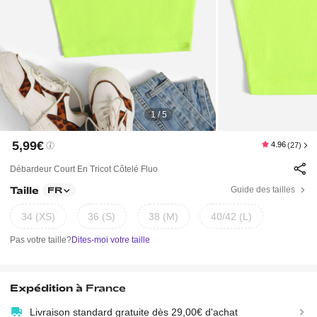
1 / 5
5,99€
4.96
(27)
Débardeur Court En Tricot Côtelé Fluo
Taille
Guide des tailles
FR
34 (XS)
36 (S)
38 (M)
40/42 (L)
Pas votre taille?
Dites-moi votre taille
Expédition à
France
Livraison standard gratuite dès 29,00€ d'achat