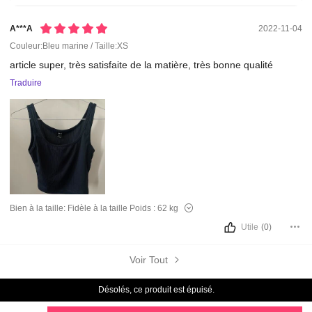
A***a
2022-11-04
Couleur:Bleu marine / Taille:XS
article
super,
très
satisfaite
de
la
matière,
très
bonne
qualité
Traduire
Bien à la taille:
Fidèle à la taille
Poids :
62 kg
Utile
(0)
Voir Tout
Désolés, ce produit est épuisé.
Vous Aimerez Aussi