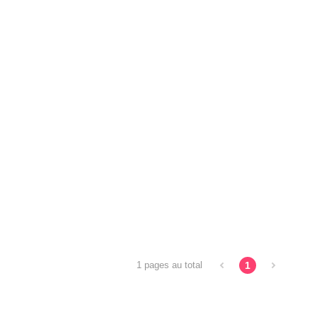
1
1 pages au total