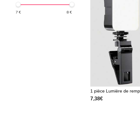
7
€
8
€
1 pièce Lumière de remp
elfie de téléphone porta
7,38€
portable mini, Lumière 
D de beauté pour prendr
s et des vidéos avec un 
to SLR