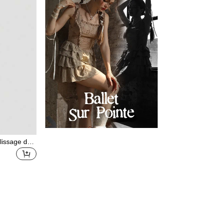
lissage de s
ble, Lumière
de poche LE
e des photo
appareil pho