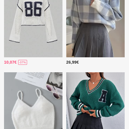
10,07€
26,99€
-37%