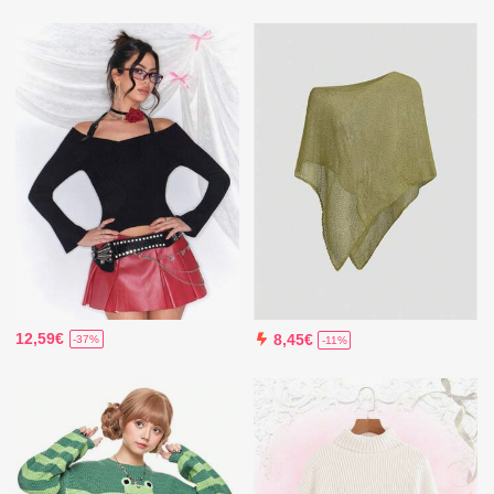
12,59€
8,45€
-37%
-11%