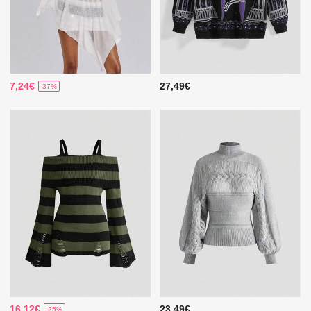
7,24€
27,49€
-37%
16,12€
23,49€
-25%