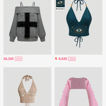
18,32€
8,62€
-22%
-25%