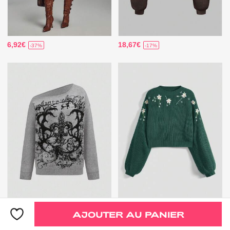
6,92€
18,67€
-37%
-17%
14,17€
23,49€
-37%
AJOUTER AU PANIER