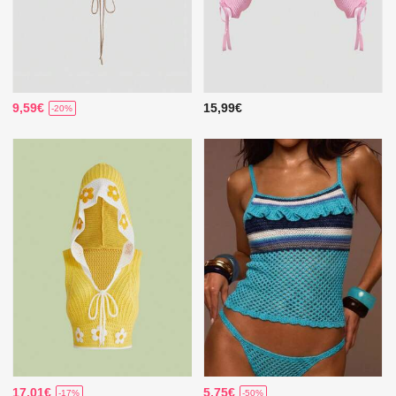
9,59€
15,99€
-20%
17,01€
5,75€
-17%
-50%