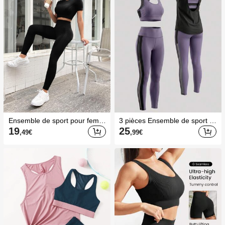
Ensemble de sport pour femm
3 pièces Ensemble de sport d
e avec culotte sculptante sans
oux et léger pour femmes
19
25
,49
€
,99
€
couture