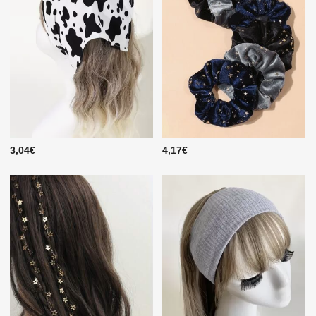
3,04€
4,17€