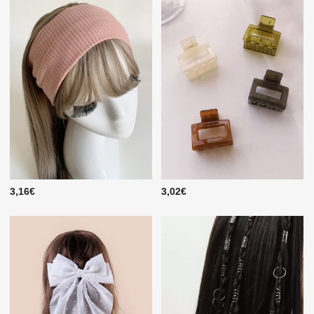
3,16€
3,02€