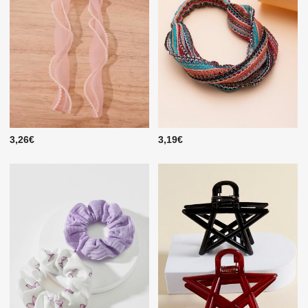
3,26€
3,19€