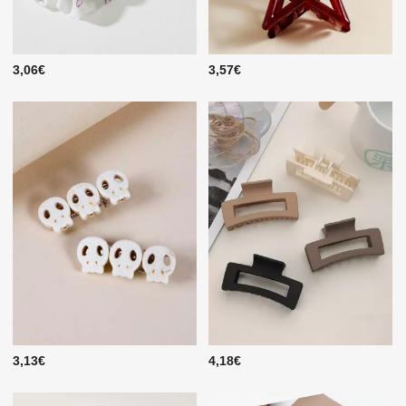
3,06€
3,57€
3,13€
4,18€