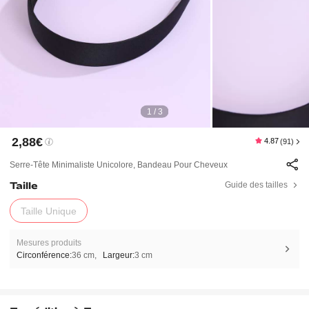
1 / 3
2,88€
4.87
(91)
Serre-Tête Minimaliste Unicolore, Bandeau Pour Cheveux
Taille
Guide des tailles
Taille Unique
Mesures produits
Circonférence:
36 cm
Largeur:
3 cm