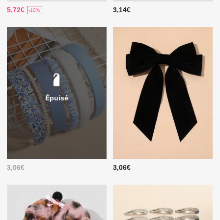
5,72€
3,14€
-10%
Épuisé
3,06€
3,06€