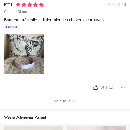
F***1
2022-06-16
Couleur:Blanc
Bandeau
très
jolie
et
il
tien
bien
les
cheveux
je
trouves
Traduire
Utile
(1)
Voir Tout
Vous Aimerez Aussi